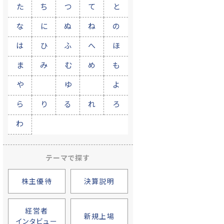
た
ち
つ
て
と
な
に
ぬ
ね
の
は
ひ
ふ
へ
ほ
ま
み
む
め
も
や
ゆ
よ
ら
り
る
れ
ろ
わ
テーマで探す
株主優待
決算説明
経営者
新規上場
インタビュー