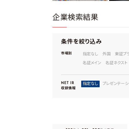
企業検索結果
条件を絞り込み
市場別
指定なし
外国
東証プ
名証メイン
名証ネクスト
NET IR
指定なし
プレゼンテーシ
収録情報