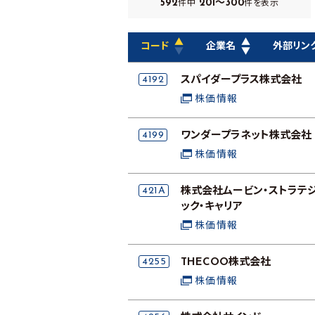
592
201～300
件中
件を表示
▲
▲
コード
企業名
外部リン
▼
▼
4192
スパイダープラス株式会社
株価情報
4199
ワンダープラネット株式会社
株価情報
421A
株式会社ムービン・ストラテ
ック・キャリア
株価情報
4255
THECOO株式会社
株価情報