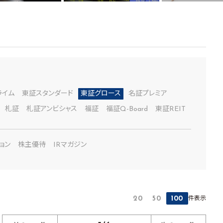
ライム
東証スタンダード
東証グロース
名証プレミア
札証
札証アンビシャス
福証
福証Q-Board
東証REIT
ョン
株主優待
IRマガジン
件表示
20
50
100