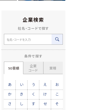
企業検索
社名・コードで探す
条件で探す
企業
50音順
業種
コード
あ
い
う
え
お
か
き
く
け
こ
さ
し
す
せ
そ