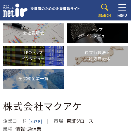
投資家のための
企業情報サイト
SEARCH
MENU
トップ
会社説明会
インタビュー
IPOトップ
独立行政法人
インタビュー
／地方自治体
全掲載企業一覧
株式会社マクアケ
企業コード
市場
東証グロース
4479
業種
情報・通信業