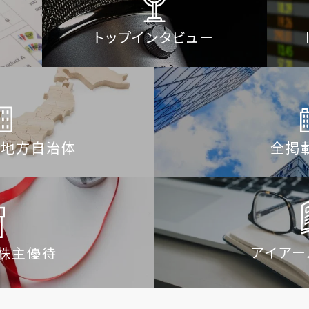
トップインタビュー
／
地方自治体
全掲
アイアール
株主優待