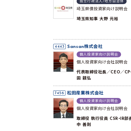
独立行政法人/地方自治体
埼玉県債投資家向け説明会
埼玉県知事 大野 元裕
4443
Sansan株式会社
個人投資家向け説明会
個人投資家向け会社説明会
代表取締役社長／CEO／CP
田 親弘
7456
松田産業株式会社
個人投資家向け説明会
個人投資家向け会社説明会
取締役 執行役員 CSR・IR部
中 善則