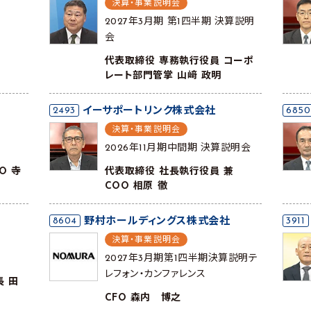
決算・事業説明会
2027年3月期 第1四半期 決算説明
会
代表取締役 専務執行役員 コーポ
レート部門管掌 山﨑 政明
2493
イーサポートリンク株式会社
6850
決算・事業説明会
2026年11月期中間期 決算説明会
O 寺
代表取締役 社長執行役員 兼
COO 相原 徹
8604
野村ホールディングス株式会社
3911
決算・事業説明会
2027年3月期第1四半期決算説明テ
レフォン・カンファレンス
長 田
CFO 森内 博之