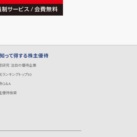
知って得する株主優待
底研究 注目の優待企業
気ランキングトップ50
待Q&A
主優待検索