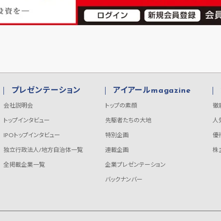
プレゼンテーション
アイアールmagazine
会社説明会
トップの素顔
徹
トップインタビュー
先駆者たちの大地
人
IPOトップインタビュー
特別企画
優
独立行政法人/地方自治体一覧
連載企画
株
全掲載企業一覧
企業プレゼンテーション
バックナンバー