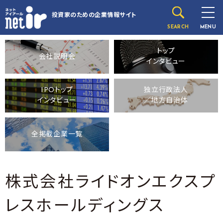
投資家のための
企業情報サイト
SEARCH
MENU
トップ
会社説明会
インタビュー
IPOトップ
独立行政法人
インタビュー
／地方自治体
全掲載企業一覧
株式会社ライドオンエクスプ
レスホールディングス