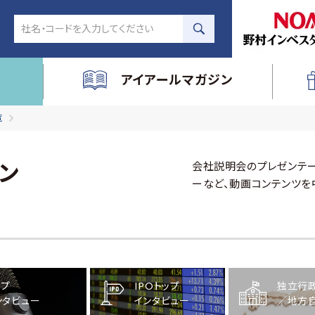
アイアールマガジン
覧
会社説明会のプレゼンテー
ン
ーなど、動画コンテンツを
ップ
IPOトップ
独立行
ンタビュー
インタビュー
／地方