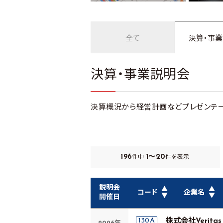
全て
決算・事
決算・事業説明会
決算概況から経営計画などプレゼンテー
196
1～20
件中
件を表示
説明会
▲
▲
コード
企業名
▼
▼
開催日
130A
株式会社Veritas I