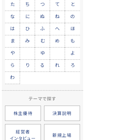
た
ち
つ
て
と
な
に
ぬ
ね
の
は
ひ
ふ
へ
ほ
ま
み
む
め
も
や
ゆ
よ
ら
り
る
れ
ろ
わ
テーマで探す
株主優待
決算説明
経営者
新規上場
インタビュー