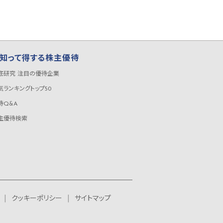
知って得する株主優待
底研究 注目の優待企業
気ランキングトップ50
待Q&A
主優待検索
クッキーポリシー
サイトマップ