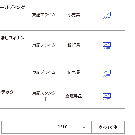
ールディング
東証プライム
小売業
ぼしフィナン
東証プライム
銀行業
東証プライム
卸売業
ルテック
東証スタンダ
金属製品
ード
1/10
次の20件