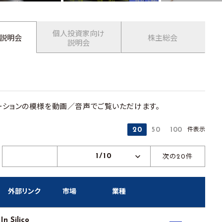
個人投資家向け
業説明会
株主総会
説明会
ションの模様を動画／音声でご覧いただけます。
件表示
20
50
100
1/10
次の20件
外部リンク
市場
業種
n Silico