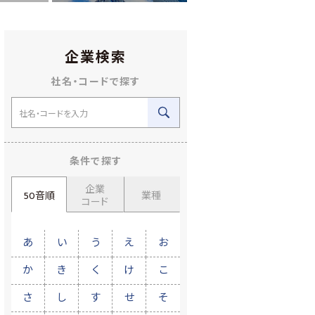
企業検索
社名・コードで探す
条件で探す
企業
50音順
業種
コード
あ
い
う
え
お
か
き
く
け
こ
さ
し
す
せ
そ