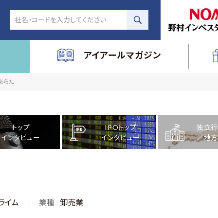
アイアールマガジン
社あらた
トップ
IPOトップ
独立行
インタビュー
インタビュー
／地方
ライム
業種
卸売業