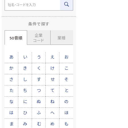
条件で探す
企業
50音順
業種
コード
あ
い
う
え
お
か
き
く
け
こ
さ
し
す
せ
そ
た
ち
つ
て
と
な
に
ぬ
ね
の
は
ひ
ふ
へ
ほ
ま
み
む
め
も