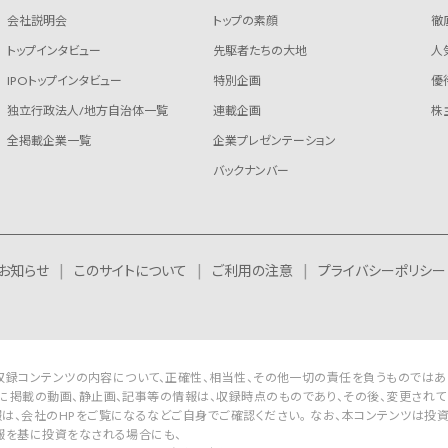
会社説明会
トップの素顔
徹
トップインタビュー
先駆者たちの大地
人
IPOトップインタビュー
特別企画
優
独立行政法人/地方自治体一覧
連載企画
株
全掲載企業一覧
企業プレゼンテーション
バックナンバー
お知らせ
このサイトについて
ご利用の注意
プライバシーポリシー
Rは収録コンテンツの内容について、正確性、相当性、その他一切の責任を負うものではあ
に掲載の動画、静止画、記事等の情報は、収録時点のものであり、その後、変更されて
は、会社のHPをご覧になるなどご自身でご確認ください。 なお、本コンテンツは投
報を基に投資をなされる場合にも、