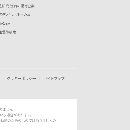
底研究 注目の優待企業
気ランキングトップ50
待Q&A
主優待検索
クッキーポリシー
サイトマップ
りません。
いる場合があります。
資勧誘のためのものではありませんの