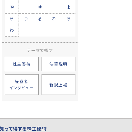
や
ゆ
よ
ら
り
る
れ
ろ
わ
テーマで探す
株主優待
決算説明
経営者
新規上場
インタビュー
知って得する株主優待