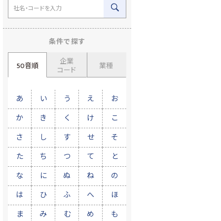
条件で探す
企業
50音順
業種
コード
あ
い
う
え
お
か
き
く
け
こ
さ
し
す
せ
そ
た
ち
つ
て
と
な
に
ぬ
ね
の
は
ひ
ふ
へ
ほ
ま
み
む
め
も