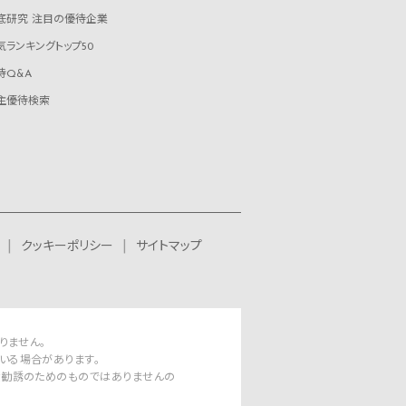
底研究 注目の優待企業
気ランキングトップ50
待Q&A
主優待検索
クッキーポリシー
サイトマップ
りません。
いる場合があります。
資勧誘のためのものではありませんの