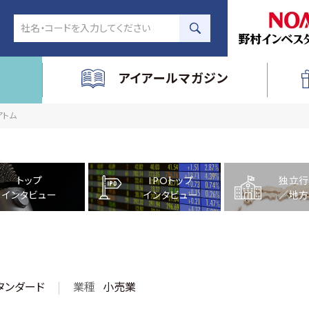
アイアールマガジン
アトム
トップ
IPOトップ
独立行
インタビュー
インタビュー
／地方
タンダード
業種
小売業