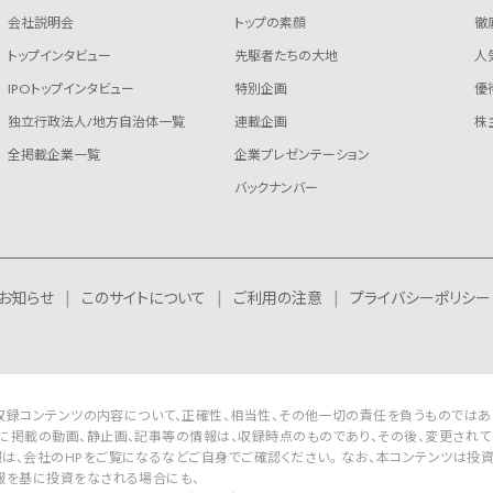
会社説明会
トップの素顔
徹
トップインタビュー
先駆者たちの大地
人
IPOトップインタビュー
特別企画
優
独立行政法人/地方自治体一覧
連載企画
株
全掲載企業一覧
企業プレゼンテーション
バックナンバー
お知らせ
このサイトについて
ご利用の注意
プライバシーポリシー
Rは収録コンテンツの内容について、正確性、相当性、その他一切の責任を負うものではあ
に掲載の動画、静止画、記事等の情報は、収録時点のものであり、その後、変更されて
は、会社のHPをご覧になるなどご自身でご確認ください。 なお、本コンテンツは投
報を基に投資をなされる場合にも、