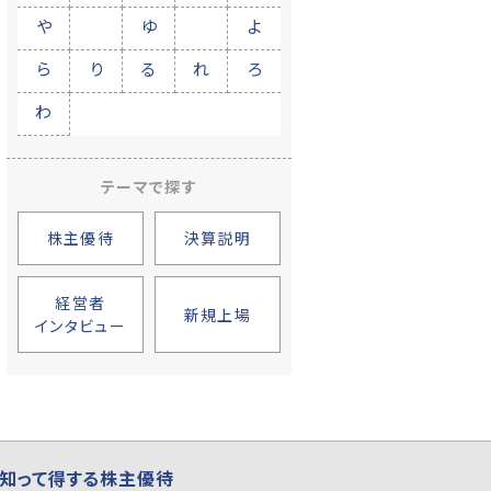
や
ゆ
よ
ら
り
る
れ
ろ
わ
テーマで探す
株主優待
決算説明
経営者
新規上場
インタビュー
知って得する株主優待