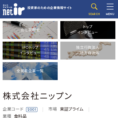
投資家のための
企業情報サイト
SEARCH
MENU
トップ
会社説明会
インタビュー
IPOトップ
独立行政法人
インタビュー
／地方自治体
全掲載企業一覧
株式会社ニップン
企業コード
市場
東証プライム
2001
業種
食料品