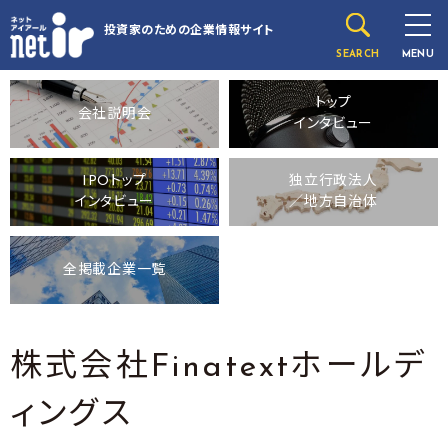
投資家のための
企業情報サイト
SEARCH
MENU
トップ
会社説明会
インタビュー
IPOトップ
独立行政法人
インタビュー
／地方自治体
全掲載企業一覧
株式会社Finatextホールデ
ィングス