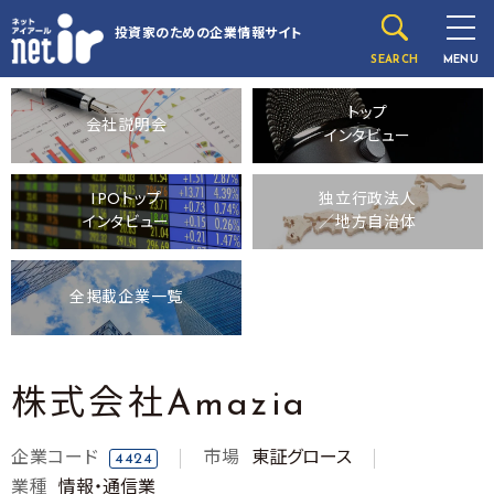
投資家のための
企業情報サイト
SEARCH
MENU
トップ
会社説明会
インタビュー
IPOトップ
独立行政法人
インタビュー
／地方自治体
全掲載企業一覧
株式会社Amazia
企業コード
市場
東証グロース
4424
業種
情報・通信業