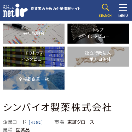
投資家のための
企業情報サイト
SEARCH
MENU
トップ
会社説明会
インタビュー
IPOトップ
独立行政法人
インタビュー
／地方自治体
全掲載企業一覧
シンバイオ製薬株式会社
企業コード
市場
東証グロース
4582
業種
医薬品