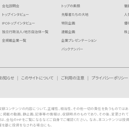
会社説明会
トップの素顔
徹
トップインタビュー
先駆者たちの大地
人
IPOトップインタビュー
特別企画
優
独立行政法人/地方自治体一覧
連載企画
株
全掲載企業一覧
企業プレゼンテーション
バックナンバー
お知らせ
このサイトについて
ご利用の注意
プライバシーポリシー
Rは収録コンテンツの内容について、正確性、相当性、その他一切の責任を負うものではあ
に掲載の動画、静止画、記事等の情報は、収録時点のものであり、その後、変更されて
は、会社のHPをご覧になるなどご自身でご確認ください。 なお、本コンテンツは投
報を基に投資をなされる場合にも、