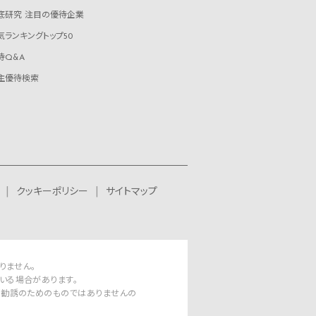
底研究 注目の優待企業
気ランキングトップ50
待Q&A
主優待検索
クッキーポリシー
サイトマップ
りません。
いる場合があります。
資勧誘のためのものではありませんの