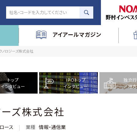
アイアールマガジン
・テクノロジーズ株式会社
トップ
IPOトップ
独立行
インタビュー
インタビュー
／地方
ジーズ株式会社
ロース
業種
情報・通信業