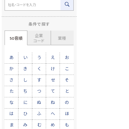
条件で探す
企業
50音順
業種
コード
あ
い
う
え
お
か
き
く
け
こ
さ
し
す
せ
そ
た
ち
つ
て
と
な
に
ぬ
ね
の
は
ひ
ふ
へ
ほ
ま
み
む
め
も