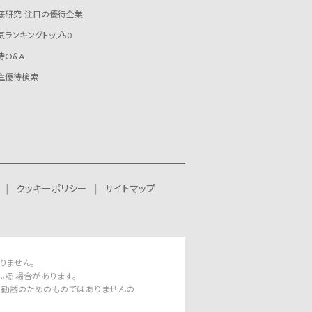
底研究 注目の優待企業
気ランキングトップ50
待Q&A
主優待検索
クッキーポリシー
サイトマップ
りません。
いる場合があります。
資勧誘のためのものではありませんの