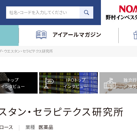
アイアールマガジン
社デ・ウエスタン・セラピテクス研究所
トップ
IPOトップ
独立行
インタビュー
インタビュー
／地方
スタン・セラピテクス研究所
ロース
業種
医薬品