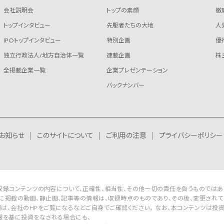
会社説明会
トップの素顔
徹
トップインタビュー
先駆者たちの大地
人
IPOトップインタビュー
特別企画
優
独立行政法人/地方自治体一覧
連載企画
株
全掲載企業一覧
企業プレゼンテーション
バックナンバー
お知らせ
このサイトについて
ご利用の注意
プライバシーポリシー
Rは収録コンテンツの内容について、正確性、相当性、その他一切の責任を負うものではあ
に掲載の動画、静止画、記事等の情報は、収録時点のものであり、その後、変更されて
は、会社のHPをご覧になるなどご自身でご確認ください。 なお、本コンテンツは投
報を基に投資をなされる場合にも、