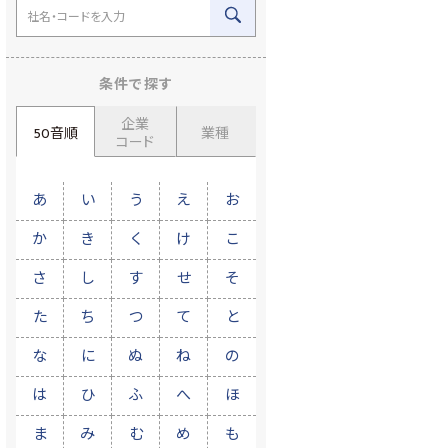
条件で探す
企業
50音順
業種
コード
あ
い
う
え
お
か
き
く
け
こ
さ
し
す
せ
そ
た
ち
つ
て
と
な
に
ぬ
ね
の
は
ひ
ふ
へ
ほ
ま
み
む
め
も