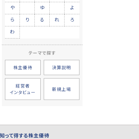
や
ゆ
よ
ら
り
る
れ
ろ
わ
テーマで探す
株主優待
決算説明
経営者
新規上場
インタビュー
知って得する株主優待