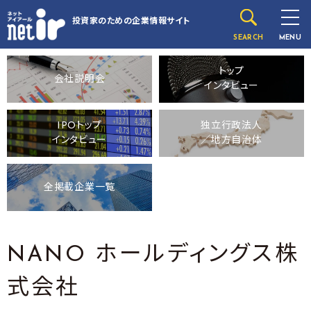
投資家のための
企業情報サイト
SEARCH
MENU
トップ
会社説明会
インタビュー
IPOトップ
独立行政法人
インタビュー
／地方自治体
全掲載企業一覧
NANO ホールディングス株
式会社