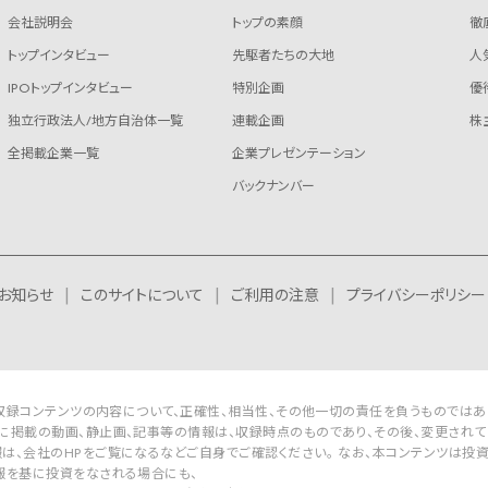
会社説明会
トップの素顔
徹
トップインタビュー
先駆者たちの大地
人
IPOトップインタビュー
特別企画
優
独立行政法人/地方自治体一覧
連載企画
株
全掲載企業一覧
企業プレゼンテーション
バックナンバー
お知らせ
このサイトについて
ご利用の注意
プライバシーポリシー
Rは収録コンテンツの内容について、正確性、相当性、その他一切の責任を負うものではあ
に掲載の動画、静止画、記事等の情報は、収録時点のものであり、その後、変更されて
は、会社のHPをご覧になるなどご自身でご確認ください。 なお、本コンテンツは投
報を基に投資をなされる場合にも、