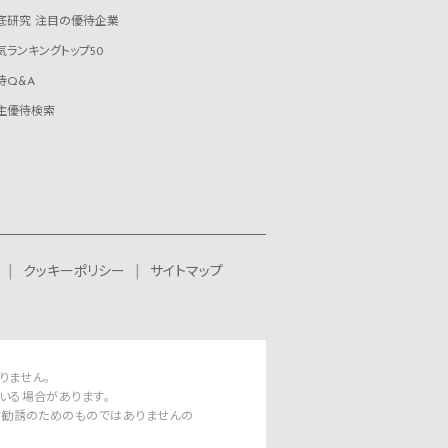
底研究 注目の優待企業
気ランキングトップ50
待Q&A
主優待検索
クッキーポリシー
サイトマップ
りません。
いる場合があります。
資勧誘のためのものではありませんの