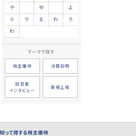
や
ゆ
よ
ら
り
る
れ
ろ
わ
テーマで探す
株主優待
決算説明
経営者
新規上場
インタビュー
知って得する株主優待