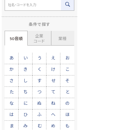
条件で探す
企業
50音順
業種
コード
あ
い
う
え
お
か
き
く
け
こ
さ
し
す
せ
そ
た
ち
つ
て
と
な
に
ぬ
ね
の
は
ひ
ふ
へ
ほ
ま
み
む
め
も