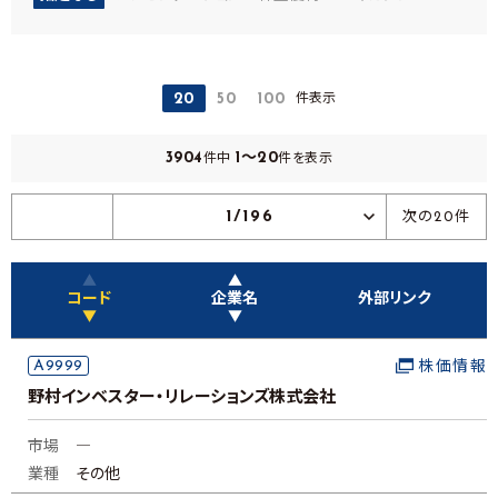
件表示
20
50
100
3904
1～20
件中
件を表示
1/196
次の20件
▲
▲
コード
企業名
外部リンク
▼
▼
A9999
株価情報
野村インベスター・リレーションズ株式会社
市場
―
業種
その他