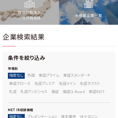
独立行政法人
全掲載企業一覧
／地方自治体
企業検索結果
条件を絞り込み
市場別
指定なし
外国
東証プライム
東証スタンダード
東証グロース
名証プレミア
名証メイン
名証ネクスト
札証
札証アンビシャス
福証
福証Q-Board
東証REIT
NET IR
収録情報
指定なし
プレゼンテーション
株主優待
IRマガジン