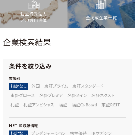
独立行政法人
全掲載企業一覧
／地方自治体
企業検索結果
条件を絞り込み
市場別
指定なし
外国
東証プライム
東証スタンダード
東証グロース
名証プレミア
名証メイン
名証ネクスト
札証
札証アンビシャス
福証
福証Q-Board
東証REIT
NET IR
収録情報
指定なし
プレゼンテーション
株主優待
IRマガジン