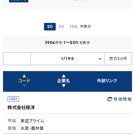
件表示
20
50
100
3904
1～20
件中
件を表示
1/196
次の20件
▲
▲
コード
企業名
外部リンク
▼
▼
1301
株価情報
株式会社極洋
市場
東証プライム
業種
水産・農林業