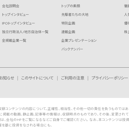
会社説明会
トップの素顔
徹
トップインタビュー
先駆者たちの大地
人
IPOトップインタビュー
特別企画
優
独立行政法人/地方自治体一覧
連載企画
株
全掲載企業一覧
企業プレゼンテーション
バックナンバー
お知らせ
このサイトについて
ご利用の注意
プライバシーポリシー
Rは収録コンテンツの内容について、正確性、相当性、その他一切の責任を負うものではあ
に掲載の動画、静止画、記事等の情報は、収録時点のものであり、その後、変更されて
は、会社のHPをご覧になるなどご自身でご確認ください。 なお、本コンテンツは投
報を基に投資をなされる場合にも、