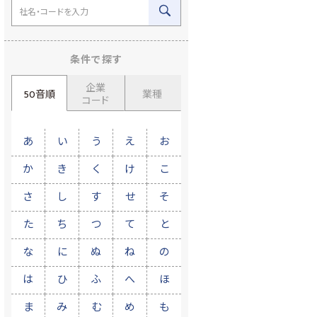
条件で探す
企業
50音順
業種
コード
あ
い
う
え
お
か
き
く
け
こ
さ
し
す
せ
そ
た
ち
つ
て
と
な
に
ぬ
ね
の
は
ひ
ふ
へ
ほ
ま
み
む
め
も