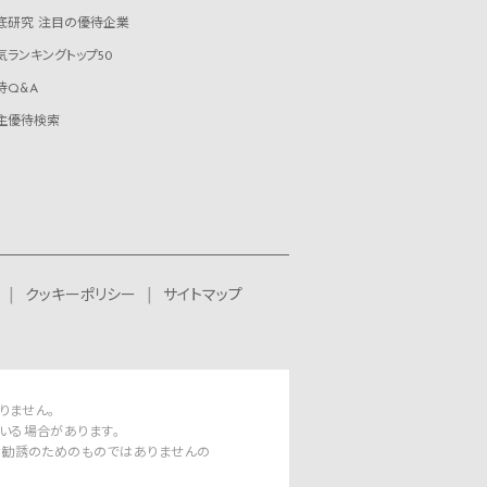
底研究 注目の優待企業
気ランキングトップ50
待Q&A
主優待検索
クッキーポリシー
サイトマップ
りません。
いる場合があります。
資勧誘のためのものではありませんの