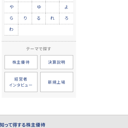
や
ゆ
よ
ら
り
る
れ
ろ
わ
テーマで探す
株主優待
決算説明
経営者
新規上場
インタビュー
知って得する株主優待