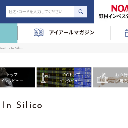
アイアールマガジン
itas In Silico
トップ
IPOトップ
独立行
インタビュー
インタビュー
／地方
n Silico
品