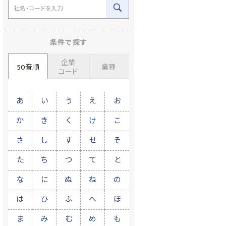
条件で探す
企業
50音順
業種
コード
あ
い
う
え
お
か
き
く
け
こ
さ
し
す
せ
そ
た
ち
つ
て
と
な
に
ぬ
ね
の
は
ひ
ふ
へ
ほ
ま
み
む
め
も