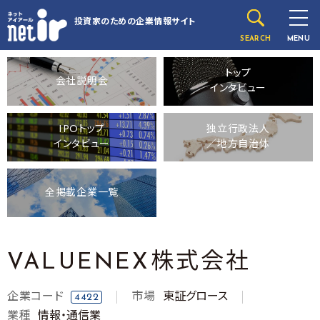
投資家のための
企業情報サイト
SEARCH
MENU
トップ
会社説明会
インタビュー
IPOトップ
独立行政法人
インタビュー
／地方自治体
全掲載企業一覧
VALUENEX株式会社
企業コード
市場
東証グロース
4422
業種
情報・通信業