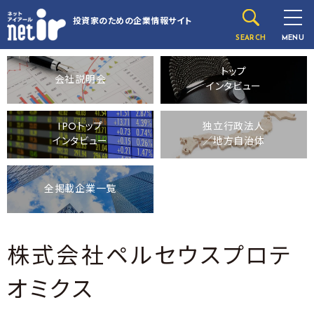
投資家のための
企業情報サイト
SEARCH
MENU
トップ
会社説明会
インタビュー
IPOトップ
独立行政法人
インタビュー
／地方自治体
全掲載企業一覧
株式会社ペルセウスプロテ
オミクス