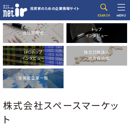
投資家のための
企業情報サイト
SEARCH
MENU
トップ
会社説明会
インタビュー
IPOトップ
独立行政法人
インタビュー
／地方自治体
全掲載企業一覧
株式会社スペースマーケッ
ト