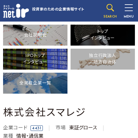
投資家のための
企業情報サイト
SEARCH
MENU
トップ
会社説明会
インタビュー
IPOトップ
独立行政法人
インタビュー
／地方自治体
全掲載企業一覧
株式会社スマレジ
企業コード
市場
東証グロース
4431
業種
情報・通信業