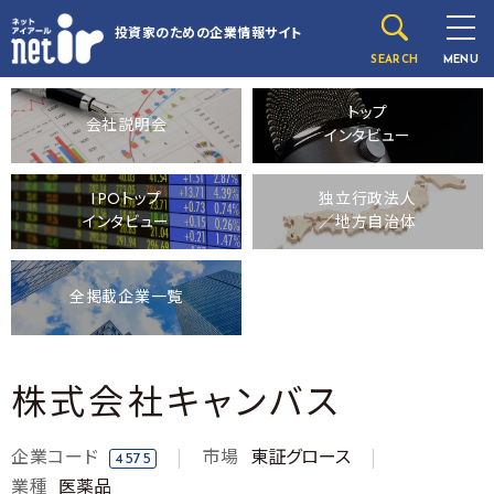
投資家のための
企業情報サイト
SEARCH
MENU
トップ
会社説明会
インタビュー
IPOトップ
独立行政法人
インタビュー
／地方自治体
全掲載企業一覧
株式会社キャンバス
企業コード
市場
東証グロース
4575
業種
医薬品