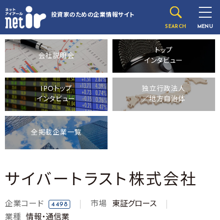
投資家のための
企業情報サイト
SEARCH
MENU
トップ
会社説明会
インタビュー
IPOトップ
独立行政法人
インタビュー
／地方自治体
全掲載企業一覧
サイバートラスト株式会社
企業コード
市場
東証グロース
4498
業種
情報・通信業