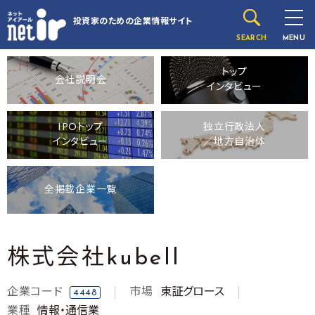
投資家のための
企業情報サイト
SEARCH
MENU
トップ
会社説明会
インタビュー
IPOトップ
独立行政法人
インタビュー
／地方自治体
全掲載企業一覧
株式会社kubell
企業コード
市場
東証グロース
4448
業種
情報・通信業