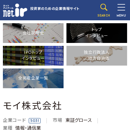
投資家のための
企業情報サイト
SEARCH
MENU
トップ
会社説明会
インタビュー
IPOトップ
独立行政法人
インタビュー
／地方自治体
全掲載企業一覧
モイ株式会社
企業コード
市場
東証グロース
5031
業種
情報・通信業