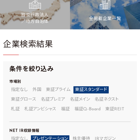
独立行政法人
全掲載企業一覧
／地方自治体
企業検索結果
条件を絞り込み
市場別
指定なし
外国
東証プライム
東証スタンダード
東証グロース
名証プレミア
名証メイン
名証ネクスト
札証
札証アンビシャス
福証
福証Q-Board
東証REIT
NET IR
収録情報
指定なし
プレゼンテーション
株主優待
IRマガジン