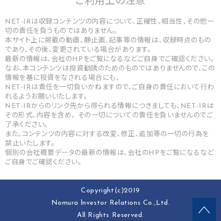
ご利用上の
注意
NET-IRは収録コンテンツの内容について、正確性、相当性、その他一
切の責任を負うものではありません。
本サイト上に掲載の動画、静止画、記事等の情報は、収録時点のもの
であり、その後、変更されている場合があります。
最新の情報は、会社のHPをご覧になるなどご自身でご確認ください。
なお、本コンテンツは投資勧誘のためのものではありませんので、この
情報を基に投資をなされる場合にも、
NET-IRは責任を一切負いかねますので、ご自身の責任において行わ
れるようお願いいたします。
NET-IRからのリンク先から得られる情報につきましても、NET-IRは
その形式、内容を含め、 その一切についての責任を負いませんのでご
了承ください。
また、コンテンツの内容に対する改変、修正、追加等の一切の行為を
禁止いたします。
個別の会社概要データの最新の情報は、会社のHPをご覧になるなど
ご自身でご確認ください。
Copyright(c)2019
Nomura lnvestor Relations Co.,Ltd.
All Rights Reserved.