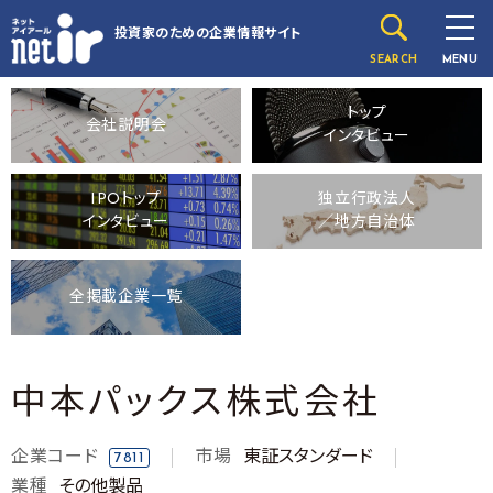
投資家のための
企業情報サイト
SEARCH
MENU
トップ
会社説明会
インタビュー
IPOトップ
独立行政法人
インタビュー
／地方自治体
全掲載企業一覧
中本パックス株式会社
企業コード
市場
東証スタンダード
7811
業種
その他製品