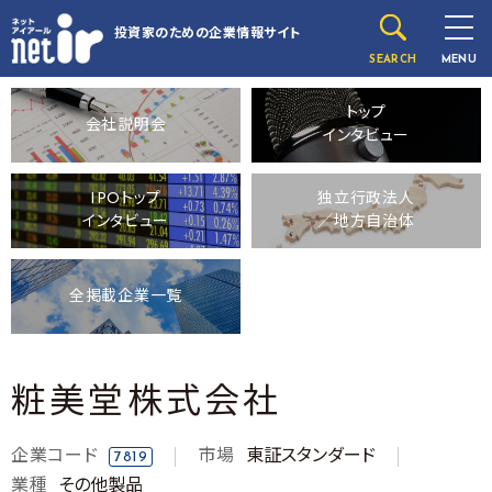
投資家のための
企業情報サイト
SEARCH
MENU
トップ
会社説明会
インタビュー
IPOトップ
独立行政法人
インタビュー
／地方自治体
全掲載企業一覧
粧美堂株式会社
企業コード
市場
東証スタンダード
7819
業種
その他製品