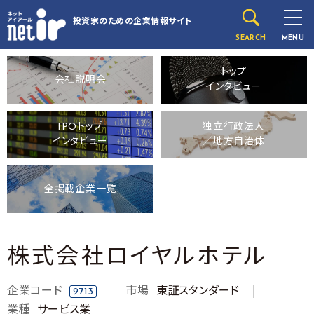
投資家のための
企業情報サイト
SEARCH
MENU
トップ
会社説明会
インタビュー
IPOトップ
独立行政法人
インタビュー
／地方自治体
全掲載企業一覧
株式会社ロイヤルホテル
企業コード
市場
東証スタンダード
9713
業種
サービス業