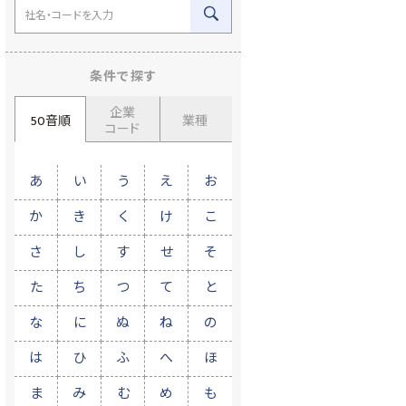
条件で探す
企業
50音順
業種
コード
あ
い
う
え
お
か
き
く
け
こ
さ
し
す
せ
そ
た
ち
つ
て
と
な
に
ぬ
ね
の
は
ひ
ふ
へ
ほ
ま
み
む
め
も