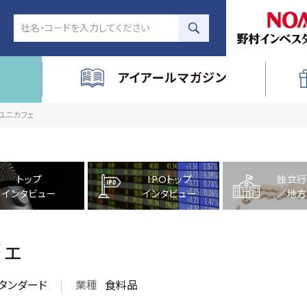
アイアールマガジン
社ユニカフェ
トップ
IPOトップ
独立行
インタビュー
インタビュー
／地方
フェ
タンダード
業種
食料品