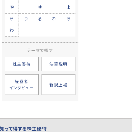
や
ゆ
よ
ら
り
る
れ
ろ
わ
テーマで探す
株主優待
決算説明
経営者
新規上場
インタビュー
知って得する株主優待