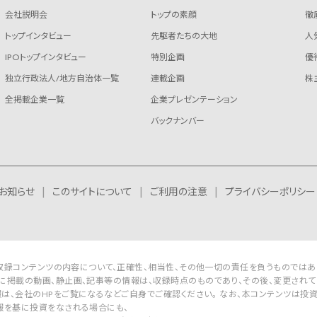
会社説明会
トップの素顔
徹
トップインタビュー
先駆者たちの大地
人
IPOトップインタビュー
特別企画
優
独立行政法人/地方自治体一覧
連載企画
株
全掲載企業一覧
企業プレゼンテーション
バックナンバー
お知らせ
このサイトについて
ご利用の注意
プライバシーポリシー
Rは収録コンテンツの内容について、正確性、相当性、その他一切の責任を負うものではあ
に掲載の動画、静止画、記事等の情報は、収録時点のものであり、その後、変更されて
は、会社のHPをご覧になるなどご自身でご確認ください。 なお、本コンテンツは投
報を基に投資をなされる場合にも、