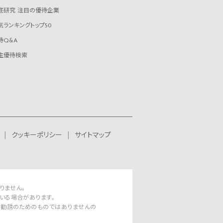
底研究 注目の優待企業
気ランキングトップ50
待Q&A
主優待検索
クッキーポリシー
サイトマップ
りません。
いる場合があります。
資勧誘のためのものではありませんの