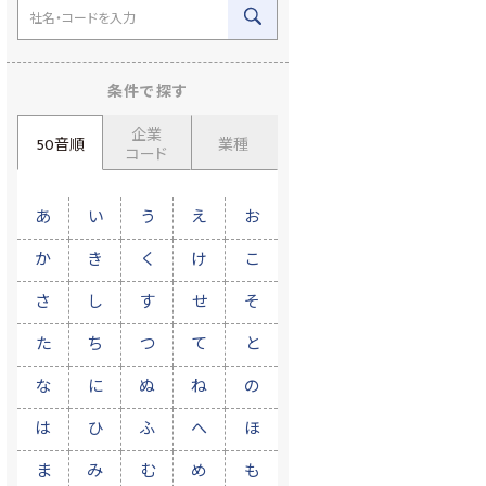
条件で探す
企業
50音順
業種
コード
あ
い
う
え
お
か
き
く
け
こ
さ
し
す
せ
そ
た
ち
つ
て
と
な
に
ぬ
ね
の
は
ひ
ふ
へ
ほ
ま
み
む
め
も