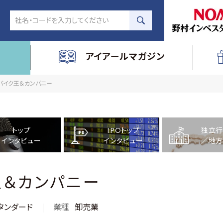
アイアールマガジン
社バイク王＆カンパニー
トップ
IPOトップ
独立行
インタビュー
インタビュー
／地方
王＆カンパニー
タンダード
業種
卸売業