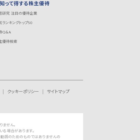
知って得する株主優待
底研究 注目の優待企業
気ランキングトップ50
待Q&A
主優待検索
クッキーポリシー
サイトマップ
りません。
いる場合があります。
資勧誘のためのものではありませんの