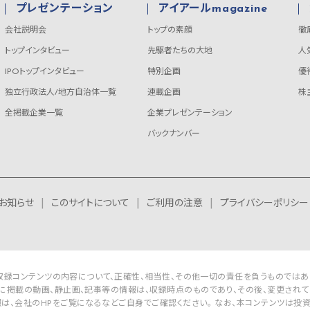
プレゼンテーション
アイアールmagazine
会社説明会
トップの素顔
徹
トップインタビュー
先駆者たちの大地
人
IPOトップインタビュー
特別企画
優
独立行政法人/地方自治体一覧
連載企画
株
全掲載企業一覧
企業プレゼンテーション
バックナンバー
お知らせ
このサイトについて
ご利用の注意
プライバシーポリシー
Rは収録コンテンツの内容について、正確性、相当性、その他一切の責任を負うものではあ
に掲載の動画、静止画、記事等の情報は、収録時点のものであり、その後、変更されて
は、会社のHPをご覧になるなどご自身でご確認ください。 なお、本コンテンツは投