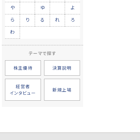
や
ゆ
よ
ら
り
る
れ
ろ
わ
テーマで探す
株主優待
決算説明
経営者
新規上場
インタビュー