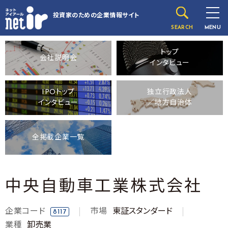
投資家のための
企業情報サイト
SEARCH
MENU
トップ
会社説明会
インタビュー
IPOトップ
独立行政法人
インタビュー
／地方自治体
全掲載企業一覧
中央自動車工業株式会社
企業コード
市場
東証スタンダード
8117
業種
卸売業