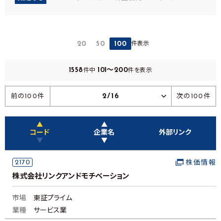
件表示
20
50
100
1558
101～200
件中
件を表示
2/16
前の100件
次の100件
▲
▲
コード
企業名
外部リンク
▼
▼
2170
株価情報
株式会社リンクアンドモチベーション
市場
東証プライム
業種
サービス業