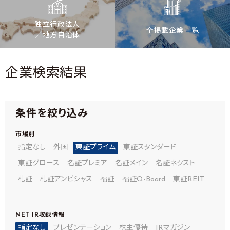
独立行政法人
全掲載企業一覧
／地方自治体
企業検索結果
条件を絞り込み
市場別
指定なし
外国
東証プライム
東証スタンダード
東証グロース
名証プレミア
名証メイン
名証ネクスト
札証
札証アンビシャス
福証
福証Q-Board
東証REIT
NET IR
収録情報
指定なし
プレゼンテーション
株主優待
IRマガジン