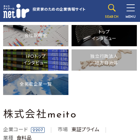
投資家のための
企業情報サイト
SEARCH
MENU
トップ
会社説明会
インタビュー
IPOトップ
独立行政法人
インタビュー
／地方自治体
全掲載企業一覧
株式会社meito
企業コード
市場
東証プライム
2207
業種
食料品