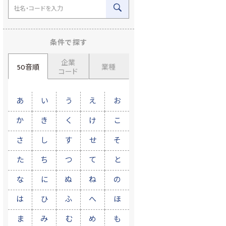
条件で探す
企業
50音順
業種
コード
あ
い
う
え
お
か
き
く
け
こ
さ
し
す
せ
そ
た
ち
つ
て
と
な
に
ぬ
ね
の
は
ひ
ふ
へ
ほ
ま
み
む
め
も