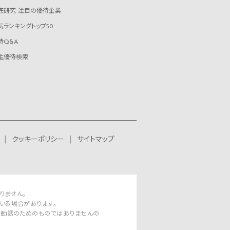
底研究 注目の優待企業
気ランキングトップ50
待Q&A
主優待検索
クッキーポリシー
サイトマップ
りません。
いる場合があります。
資勧誘のためのものではありませんの