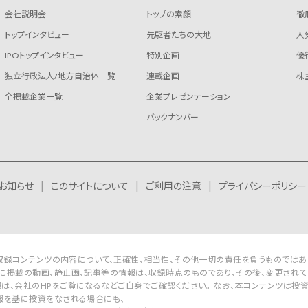
会社説明会
トップの素顔
徹
トップインタビュー
先駆者たちの大地
人
IPOトップインタビュー
特別企画
優
独立行政法人/地方自治体一覧
連載企画
株
全掲載企業一覧
企業プレゼンテーション
バックナンバー
お知らせ
このサイトについて
ご利用の注意
プライバシーポリシー
Rは収録コンテンツの内容について、正確性、相当性、その他一切の責任を負うものではあ
に掲載の動画、静止画、記事等の情報は、収録時点のものであり、その後、変更されて
は、会社のHPをご覧になるなどご自身でご確認ください。 なお、本コンテンツは投
報を基に投資をなされる場合にも、