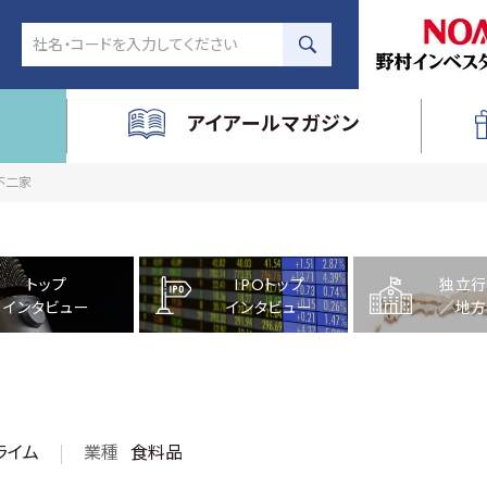
アイアールマガジン
社不二家
トップ
IPOトップ
独立行
インタビュー
インタビュー
／地方
ライム
業種
食料品