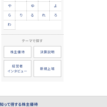
や
ゆ
よ
ら
り
る
れ
ろ
わ
テーマで探す
株主優待
決算説明
経営者
新規上場
インタビュー
知って得する株主優待