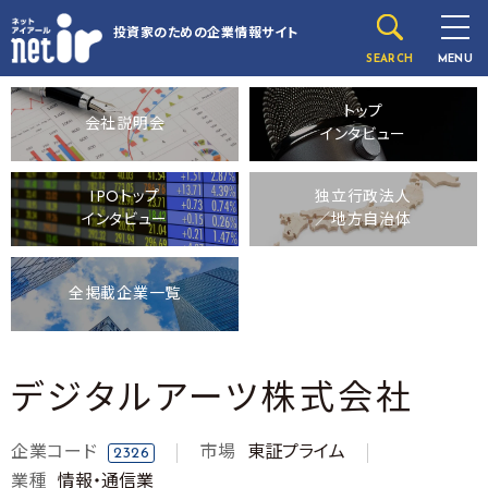
投資家のための
企業情報サイト
SEARCH
MENU
トップ
会社説明会
インタビュー
IPOトップ
独立行政法人
インタビュー
／地方自治体
全掲載企業一覧
デジタルアーツ株式会社
企業コード
市場
東証プライム
2326
業種
情報・通信業