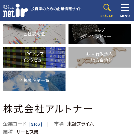
投資家のための
企業情報サイト
SEARCH
MENU
トップ
会社説明会
インタビュー
IPOトップ
独立行政法人
インタビュー
／地方自治体
全掲載企業一覧
株式会社アルトナー
企業コード
市場
東証プライム
2163
業種
サービス業