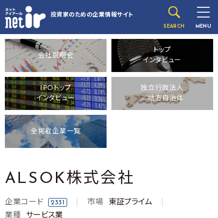
投資家のための
企業情報サイト
SEARCH
MENU
トップ
会社説明会
インタビュー
IPOトップ
独立行政法人
インタビュー
／地方自治体
全掲載企業一覧
ALSOK株式会社
企業コード
市場
東証プライム
2331
業種
サービス業