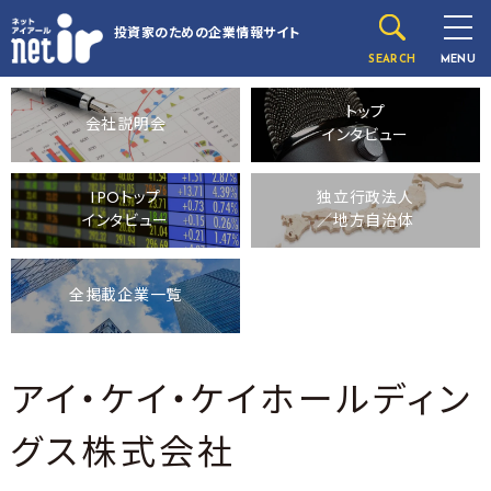
投資家のための
企業情報サイト
SEARCH
MENU
トップ
会社説明会
インタビュー
IPOトップ
独立行政法人
インタビュー
／地方自治体
全掲載企業一覧
アイ・ケイ・ケイホールディン
グス株式会社