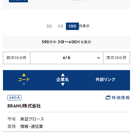
件表示
20
50
100
592
301～400
件中
件を表示
4/6
前の100件
次の100件
▲
▲
コード
企業名
外部リンク
▼
▼
460A
株価情報
BRANU株式会社
市場
東証グロース
業種
情報・通信業