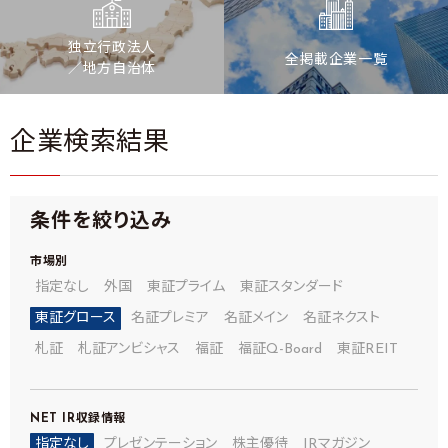
独立行政法人
全掲載企業一覧
／地方自治体
企業検索結果
条件を絞り込み
市場別
指定なし
外国
東証プライム
東証スタンダード
東証グロース
名証プレミア
名証メイン
名証ネクスト
札証
札証アンビシャス
福証
福証Q-Board
東証REIT
NET IR
収録情報
指定なし
プレゼンテーション
株主優待
IRマガジン