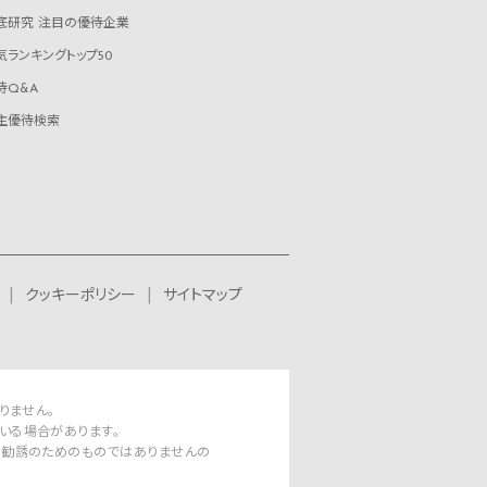
底研究 注目の優待企業
気ランキングトップ50
待Q&A
主優待検索
クッキーポリシー
サイトマップ
りません。
いる場合があります。
資勧誘のためのものではありませんの