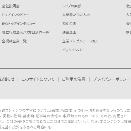
会社説明会
トップの素顔
徹
トップインタビュー
先駆者たちの大地
人
IPOトップインタビュー
特別企画
優
独立行政法人/地方自治体一覧
連載企画
株
全掲載企業一覧
企業プレゼンテーション
バックナンバー
お知らせ
このサイトについて
ご利用の注意
プライバシーポリシー
Rは収録コンテンツの内容について、正確性、相当性、その他一切の責任を負うものではあ
に掲載の動画、静止画、記事等の情報は、収録時点のものであり、その後、変更されて
は、会社のHPをご覧になるなどご自身でご確認ください。 なお、本コンテンツは投
報を基に投資をなされる場合にも、