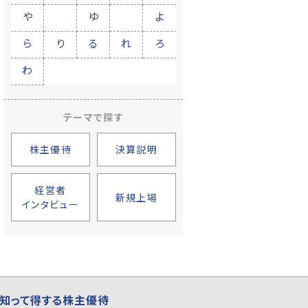
や
ゆ
よ
ら
り
る
れ
ろ
わ
テーマで探す
株主優待
決算説明
経営者
新規上場
インタビュー
知って得する株主優待