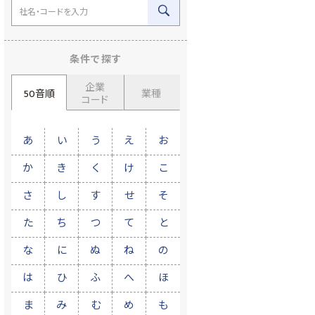
条件で探す
企業
50音順
業種
コード
あ
い
う
え
お
か
き
く
け
こ
さ
し
す
せ
そ
た
ち
つ
て
と
な
に
ぬ
ね
の
は
ひ
ふ
へ
ほ
ま
み
む
め
も