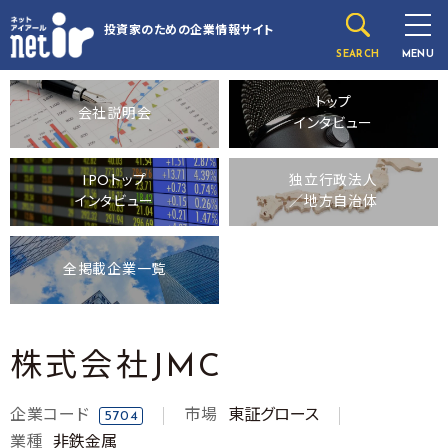
投資家のための
企業情報サイト
SEARCH
MENU
トップ
会社説明会
インタビュー
IPOトップ
独立行政法人
インタビュー
／地方自治体
全掲載企業一覧
株式会社JMC
企業コード
市場
東証グロース
5704
業種
非鉄金属