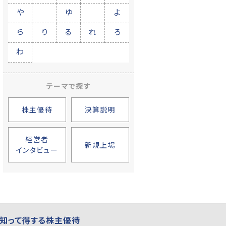
や
ゆ
よ
ら
り
る
れ
ろ
わ
テーマで探す
株主優待
決算説明
経営者
新規上場
インタビュー
知って得する株主優待