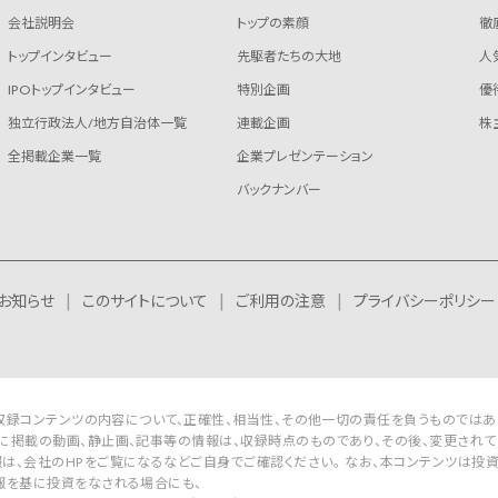
会社説明会
トップの素顔
徹
トップインタビュー
先駆者たちの大地
人
IPOトップインタビュー
特別企画
優
独立行政法人/地方自治体一覧
連載企画
株
全掲載企業一覧
企業プレゼンテーション
バックナンバー
お知らせ
このサイトについて
ご利用の注意
プライバシーポリシー
Rは収録コンテンツの内容について、正確性、相当性、その他一切の責任を負うものではあ
に掲載の動画、静止画、記事等の情報は、収録時点のものであり、その後、変更されて
は、会社のHPをご覧になるなどご自身でご確認ください。 なお、本コンテンツは投
報を基に投資をなされる場合にも、