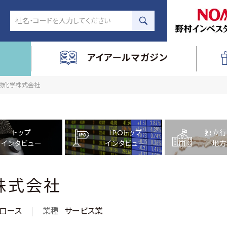
アイアールマガジン
然物化学株式会社
トップ
IPOトップ
独立行
インタビュー
インタビュー
／地方
株式会社
ロース
業種
サービス業