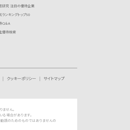
底研究 注目の優待企業
気ランキングトップ50
待Q&A
主優待検索
クッキーポリシー
サイトマップ
りません。
いる場合があります。
資勧誘のためのものではありませんの