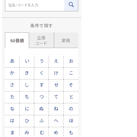
条件で探す
企業
50音順
業種
コード
あ
い
う
え
お
か
き
く
け
こ
さ
し
す
せ
そ
た
ち
つ
て
と
な
に
ぬ
ね
の
は
ひ
ふ
へ
ほ
ま
み
む
め
も