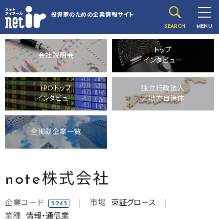
投資家のための
企業情報サイト
SEARCH
MENU
トップ
会社説明会
インタビュー
IPOトップ
独立行政法人
インタビュー
／地方自治体
全掲載企業一覧
note株式会社
企業コード
市場
東証グロース
5243
業種
情報・通信業