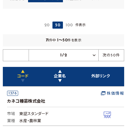
件表示
20
50
100
71
1～50
件中
件を表示
1/2
次の50件
▲
▲
コード
企業名
外部リンク
▼
▼
1376
株価情報
カネコ種苗株式会社
市場
東証スタンダード
業種
水産・農林業