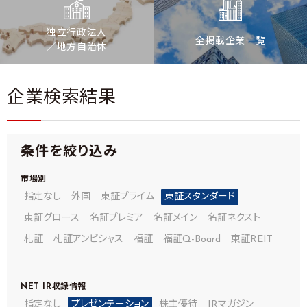
独立行政法人
全掲載企業一覧
／地方自治体
企業検索結果
条件を絞り込み
市場別
指定なし
外国
東証プライム
東証スタンダード
東証グロース
名証プレミア
名証メイン
名証ネクスト
札証
札証アンビシャス
福証
福証Q-Board
東証REIT
NET IR
収録情報
指定なし
プレゼンテーション
株主優待
IRマガジン