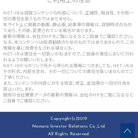
ご利用上の
注意
NET-IRは収録コンテンツの内容について、正確性、相当性、その他一
切の責任を負うものではありません。
本サイト上に掲載の動画、静止画、記事等の情報は、収録時点のもの
であり、その後、変更されている場合があります。
最新の情報は、会社のHPをご覧になるなどご自身でご確認ください。
なお、本コンテンツは投資勧誘のためのものではありませんので、この
情報を基に投資をなされる場合にも、
NET-IRは責任を一切負いかねますので、ご自身の責任において行わ
れるようお願いいたします。
NET-IRからのリンク先から得られる情報につきましても、NET-IRは
その形式、内容を含め、 その一切についての責任を負いませんのでご
了承ください。
また、コンテンツの内容に対する改変、修正、追加等の一切の行為を
禁止いたします。
個別の会社概要データの最新の情報は、会社のHPをご覧になるなど
ご自身でご確認ください。
Copyright(c)2019
Nomura lnvestor Relations Co.,Ltd.
All Rights Reserved.