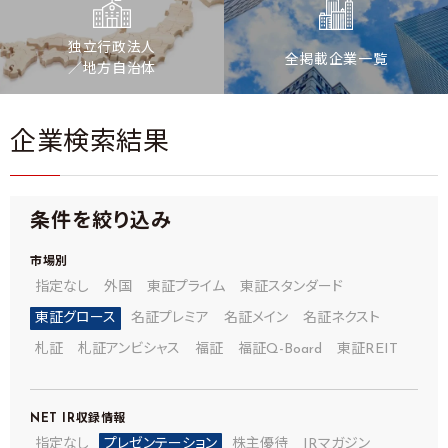
独立行政法人
全掲載企業一覧
／地方自治体
企業検索結果
条件を絞り込み
市場別
指定なし
外国
東証プライム
東証スタンダード
東証グロース
名証プレミア
名証メイン
名証ネクスト
札証
札証アンビシャス
福証
福証Q-Board
東証REIT
NET IR
収録情報
指定なし
プレゼンテーション
株主優待
IRマガジン