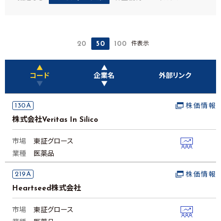
件表示
20
50
100
▲
▲
コード
企業名
外部リンク
▼
▼
130A
株価情報
株式会社Veritas In Silico
市場
東証グロース
業種
医薬品
219A
株価情報
Heartseed株式会社
市場
東証グロース