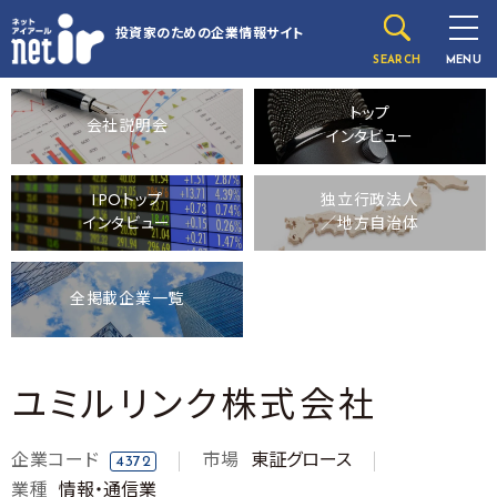
投資家のための
企業情報サイト
SEARCH
MENU
トップ
会社説明会
インタビュー
IPOトップ
独立行政法人
インタビュー
／地方自治体
全掲載企業一覧
ユミルリンク株式会社
企業コード
市場
東証グロース
4372
業種
情報・通信業