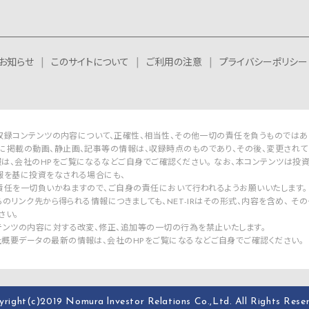
お知らせ
このサイトについて
ご利用の注意
プライバシーポリシー
Rは収録コンテンツの内容について、正確性、相当性、その他一切の責任を負うものではあ
に掲載の動画、静止画、記事等の情報は、収録時点のものであり、その後、変更されて
は、会社のHPをご覧になるなどご自身でご確認ください。 なお、本コンテンツは投
報を基に投資をなされる場合にも、
Rは責任を一切負いかねますので、ご自身の責任において行われるようお願いいたします。
Rからのリンク先から得られる情報につきましても、NET-IRはその形式、内容を含め、
さい。
テンツの内容に対する改変、修正、追加等の一切の行為を禁止いたします。
概要データの最新の情報は、会社のHPをご覧になるなどご自身でご確認ください。
yright(c)2019
Nomura lnvestor Relations Co.,Ltd.
All Rights Rese