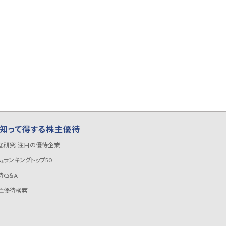
知って得する株主優待
底研究 注目の優待企業
気ランキングトップ50
待Q&A
主優待検索