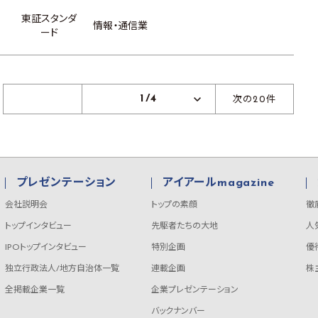
東証スタンダ
情報・通信業
ード
1/4
次の20件
プレゼンテーション
アイアールmagazine
会社説明会
トップの素顔
徹
トップインタビュー
先駆者たちの大地
人
IPOトップインタビュー
特別企画
優
独立行政法人/地方自治体一覧
連載企画
株
全掲載企業一覧
企業プレゼンテーション
バックナンバー