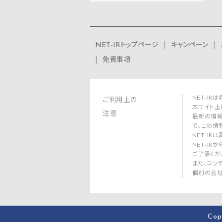
NET-IRトップページ
キャンペーン
免責事項
NET-I
ご利用上の
本サイト上
注意
最新の情報
で、この情
NET-I
NET-I
ご了承くだ
また、コン
個別の会社
Cop