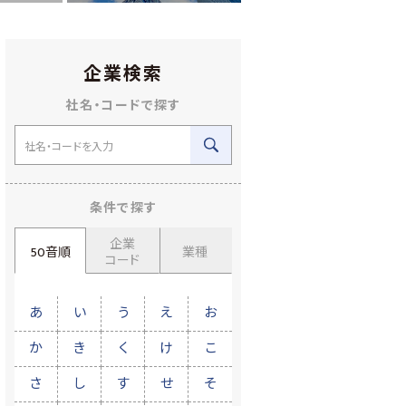
企業検索
社名・コードで探す
条件で探す
企業
50音順
業種
コード
あ
い
う
え
お
か
き
く
け
こ
さ
し
す
せ
そ