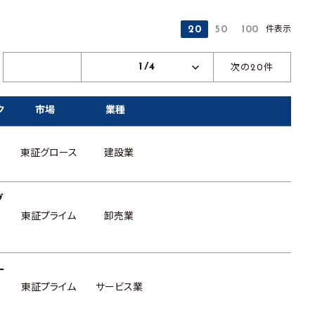
件表示
20
50
100
1/4
次の20件
ク
市場
業種
東証グロース
建設業
グ
東証プライム
卸売業
ー
東証プライム
サービス業