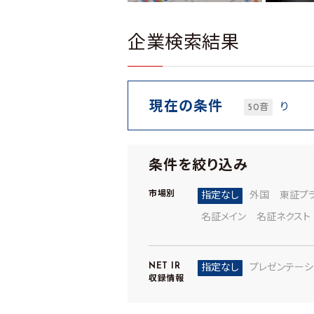
企業検索結果
現在の条件
り
50音
条件を絞り込み
市場別
指定なし
外国
東証プ
名証メイン
名証ネクスト
NET IR
指定なし
プレゼンテーシ
収録情報