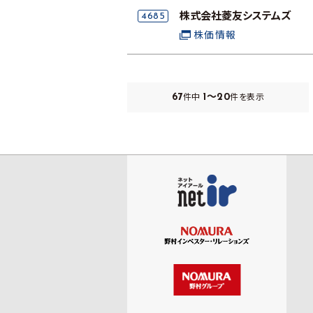
4685
株式会社菱友システムズ
株価情報
67
1～20
件中
件を表示