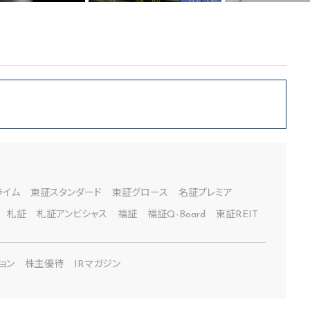
ライム
東証スタンダード
東証グロース
名証プレミア
札証
札証アンビシャス
福証
福証Q-Board
東証REIT
ョン
株主優待
IRマガジン