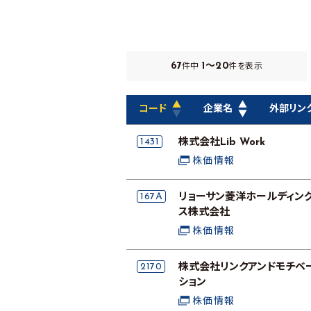
67
1～20
件中
件を表示
▲
▲
コード
企業名
外部リン
▼
▼
1431
株式会社Lib Work
株価情報
167A
リョーサン菱洋ホールディン
ス株式会社
株価情報
2170
株式会社リンクアンドモチベ
ション
株価情報