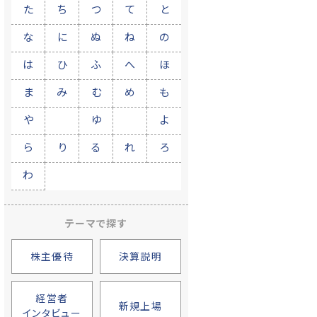
た
ち
つ
て
と
な
に
ぬ
ね
の
は
ひ
ふ
へ
ほ
ま
み
む
め
も
や
ゆ
よ
ら
り
る
れ
ろ
わ
テーマで探す
株主優待
決算説明
経営者
新規上場
インタビュー